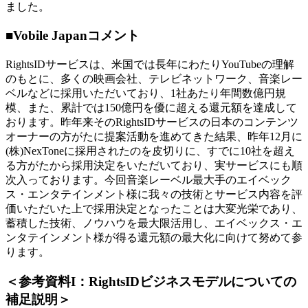
ました。
■Vobile Japanコメント
RightsIDサービスは、米国では長年にわたりYouTubeの理解
のもとに、多くの映画会社、テレビネットワーク、音楽レー
ベルなどに採用いただいており、1社あたり年間数億円規
模、また、累計では150億円を優に超える還元額を達成して
おります。昨年来そのRightsIDサービスの日本のコンテンツ
オーナーの方がたに提案活動を進めてきた結果、昨年12月に
(株)NexToneに採用されたのを皮切りに、すでに10社を超え
る方がたから採用決定をいただいており、実サービスにも順
次入っております。今回音楽レーベル最大手のエイベック
ス・エンタテインメント様に我々の技術とサービス内容を評
価いただいた上で採用決定となったことは大変光栄であり、
蓄積した技術、ノウハウを最大限活用し、エイベックス・エ
ンタテインメント様が得る還元額の最大化に向けて努めて参
ります。
＜参考資料I：RightsIDビジネスモデルについての
補足説明＞