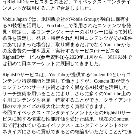
うRightsIDサービスをこのほど、エイベックス・エンタテイ
ンメントが採用することで合意しました。
Vobile Japanでは、米国親会社のVobile Groupが独自に保有す
るAI技術を活用し、YouTube上で引用されたコンテンツを発
見・特定し、各コンテンツオーナーのポリシーに従って対応
条件を設定し、発見・特定された引用コンテンツがその条件
にあてはまった場合は、取り締まるだけでなくYouTubeから
の広告費の一部を還元・実行するサービス(サービス名：
RightsIDサービス(参考資料I))を2020年11月から、米国以外で
は初めて日本マーケットに展開してきました。
RightsIDサービスは、YouTubeが提供するContent IDというコ
ンテンツ特定機能と連携して働きますが、Content IDが使う
コンテンツのサーチ技術とは全く異なるAI技術を活用した
サーチ技術を用いることにより、さらに多くのYouTube上の
引用コンテンツを発見・特定することができ、クライアント
様のマネタイズの最大化に大きく貢献できます。
今回エイベックス・エンタテインメントからのRightsIDサー
ビスに関する慎重な性能評価を受けた結果、現在のContent
IDで行われているエイベックス・エンタテインメントのマ
ネタイズにさらに貢献できるとの結論をいただくことができ