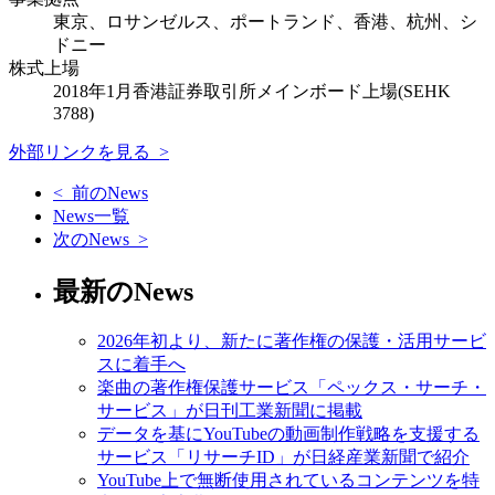
東京、ロサンゼルス、ポートランド、香港、杭州、シ
ドニー
株式上場
2018年1月香港証券取引所メインボード上場(SEHK
3788)
外部リンクを見る >
< 前のNews
News一覧
次のNews >
最新のNews
2026年初より、新たに著作権の保護・活用サービ
スに着手へ
楽曲の著作権保護サービス「ペックス・サーチ・
サービス」が日刊工業新聞に掲載
データを基にYouTubeの動画制作戦略を支援する
サービス「リサーチID」が日経産業新聞で紹介
YouTube上で無断使用されているコンテンツを特