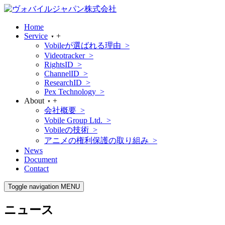
Home
Service
+
▼
Vobileが選ばれる理由 >
Videotracker >
RightsID >
ChannelID >
ResearchID >
Pex Technology >
About
+
▼
会社概要 >
Vobile Group Ltd. >
Vobileの技術 >
アニメの権利保護の取り組み >
News
Document
Contact
Toggle navigation
MENU
ニュース