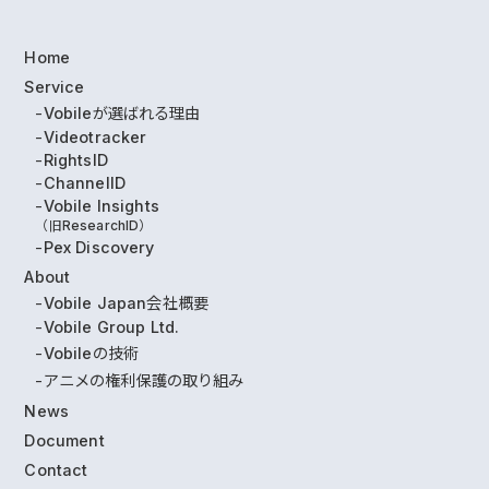
Home
Service
Vobileが選ばれる理由
Videotracker
RightsID
ChannelID
Vobile Insights
（旧ResearchID）
Pex Discovery
About
Vobile Japan会社概要
Vobile Group Ltd.
Vobileの技術
アニメの権利保護の取り組み
News
Document
Contact