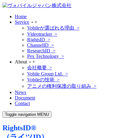
Home
Service
+
▼
Vobileが選ばれる理由 >
Videotracker >
RightsID >
ChannelID >
ResearchID >
Pex Technology >
About
+
▼
会社概要 >
Vobile Group Ltd. >
Vobileの技術 >
アニメの権利保護の取り組み >
News
Document
Contact
Toggle navigation
MENU
RightsID®
（ライツID）